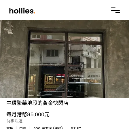
中環繁華地段的黃金快閃店
每月港幣85,000元
荷李活道
零售
中環
900
平方呎 (建築)
#
3187