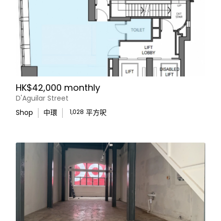
HK$42,000 monthly
D'Aguilar Street
Shop
中環
1,028
平方呎