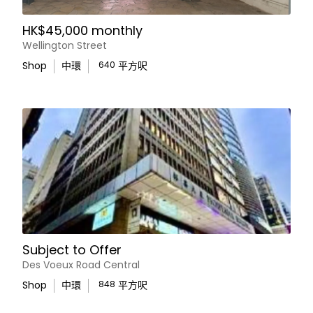
HK$45,000 monthly
Wellington Street
Shop
中環
640
平方呎
Subject to Offer
Des Voeux Road Central
Shop
中環
848
平方呎