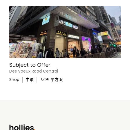
Subject to Offer
Des Voeux Road Central
Shop
中環
1,268
平方呎
WhatsApp Us