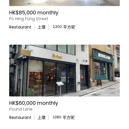
HK$85,000 monthly
Po Hing Fong Street
Restaurant
上環
2,300
平方呎
HK$60,000 monthly
Pound Lane
Restaurant
上環
1,080
平方呎