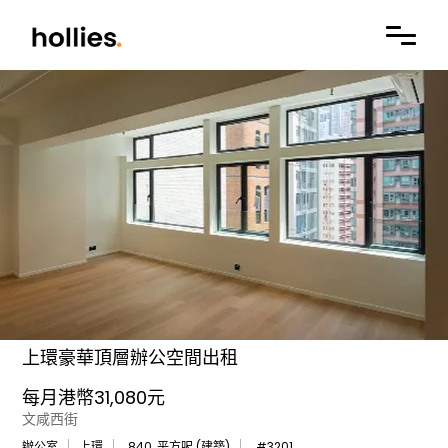
上環豪華頂層辦公空間出租
每月港幣31,080元
文咸西街
辦公室
上環
840
平方呎 (建築)
#
3201