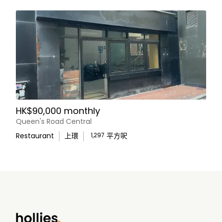
HK$90,000 monthly
Queen's Road Central
Restaurant
上環
1,297
平方呎
WhatsApp Us