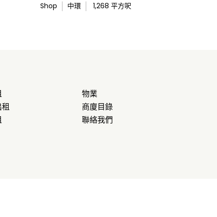
Shop
中環
1,268
平方呎
租
物業
出租
商廈目錄
租
聯絡我們