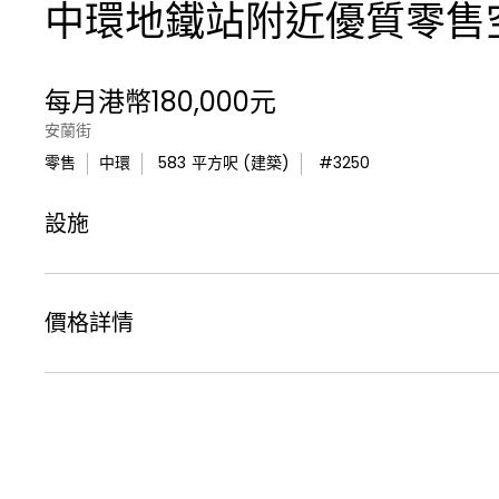
中環地鐵站附近優質零售
每月港幣180,000元
安蘭街
零售
中環
583
平方呎 (建築)
#
3250
設施
價格詳情
租金價格 :
每月港幣180,000元