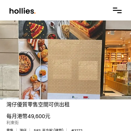
灣仔優質零售空間可供出租
每月港幣49,600元
利東街
零售
灣仔
583
平方呎 (建築)
#
3272