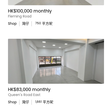
HK$100,000 monthly
Fleming Road
Shop
灣仔
750
平方呎
HK$83,000 monthly
Queen's Road East
Shop
灣仔
1,661
平方呎