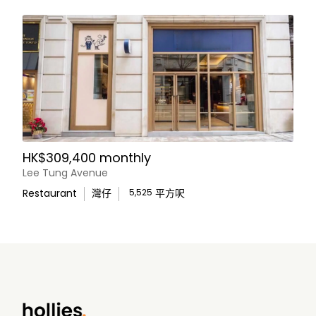
HK$309,400 monthly
Lee Tung Avenue
Restaurant
灣仔
5,525
平方呎
WhatsApp Us