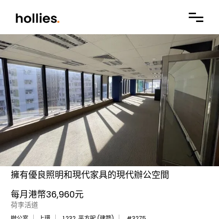
擁有優良照明和現代家具的現代辦公空間
每月港幣36,960元
荷李活道
辦公室
上環
1,232
平方呎 (建築)
#
3275