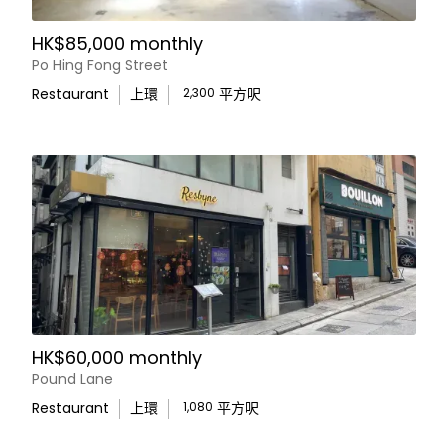
HK$85,000 monthly
Po Hing Fong Street
Restaurant
上環
2,300
平方呎
HK$60,000 monthly
Pound Lane
Restaurant
上環
1,080
平方呎