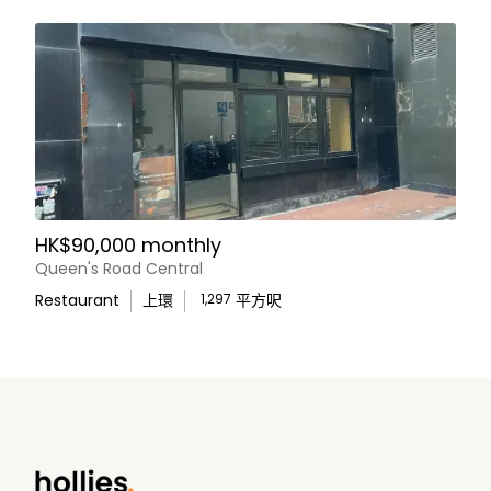
HK$90,000 monthly
Queen's Road Central
Restaurant
上環
1,297
平方呎
WhatsApp Us