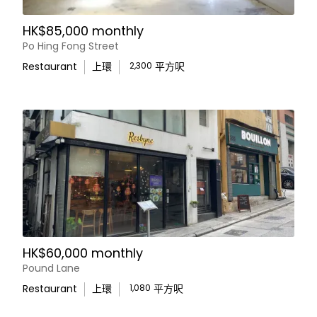
HK$85,000 monthly
Po Hing Fong Street
Restaurant
上環
2,300
平方呎
HK$60,000 monthly
Pound Lane
Restaurant
上環
1,080
平方呎