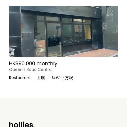
HK$90,000 monthly
Queen's Road Central
Restaurant
上環
1,297
平方呎
WhatsApp Us