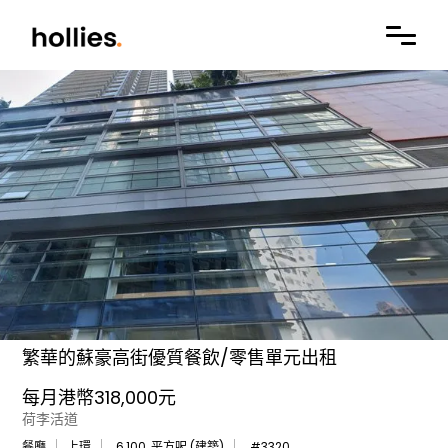
繁華的蘇豪高街優質餐飲/零售單元出租
每月港幣318,000元
荷李活道
餐廳
上環
6,100
平方呎 (建築)
#
3320