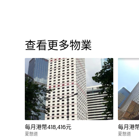
查看更多物業
每月港幣418,416元
每月港幣1
夏慤道
夏慤道