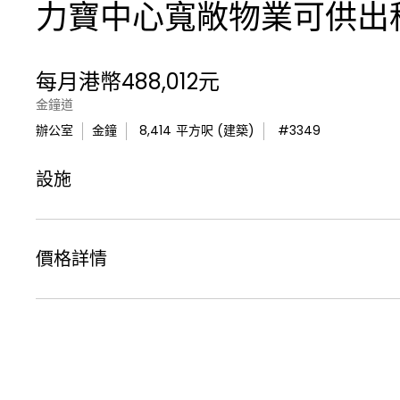
力寶中心寬敞物業可供出
每月港幣488,012元
金鐘道
辦公室
金鐘
8,414
平方呎 (建築)
#
3349
設施
價格詳情
租金價格 :
每月港幣488,012元