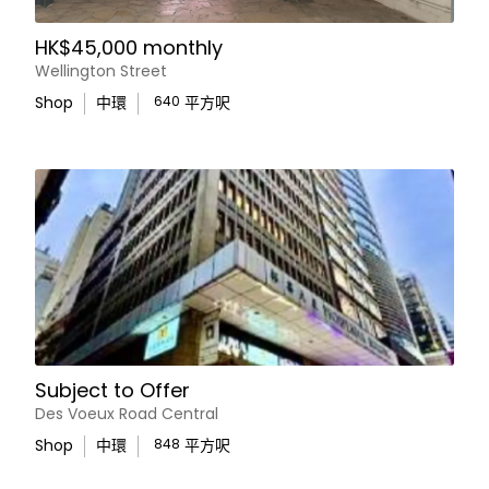
HK$45,000 monthly
Wellington Street
Shop
中環
640
平方呎
Subject to Offer
Des Voeux Road Central
Shop
中環
848
平方呎