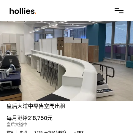
皇后大道中零售空間出租
每月港幣218,750元
皇后大道中
零售
中環
3,125
平方呎 (建築)
#
3531