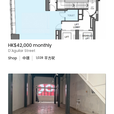
HK$42,000 monthly
D'Aguilar Street
Shop
中環
1,028
平方呎