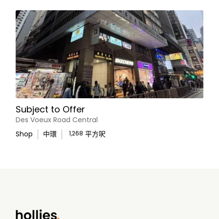
Subject to Offer
Des Voeux Road Central
Shop
中環
1,268
平方呎
WhatsApp Us