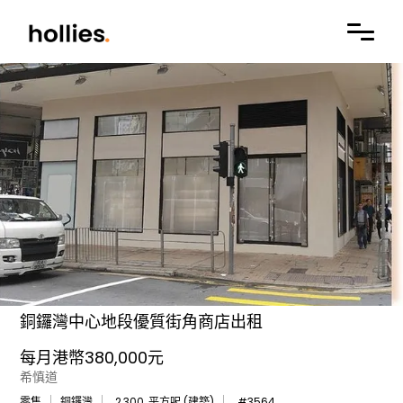
銅鑼灣中心地段優質街角商店出租
每月港幣380,000元
希慎道
零售
銅鑼灣
2,300
平方呎 (建築)
#
3564