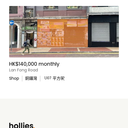
HK$140,000 monthly
Lan Fong Road
Shop
銅鑼灣
1,107
平方呎
WhatsApp Us