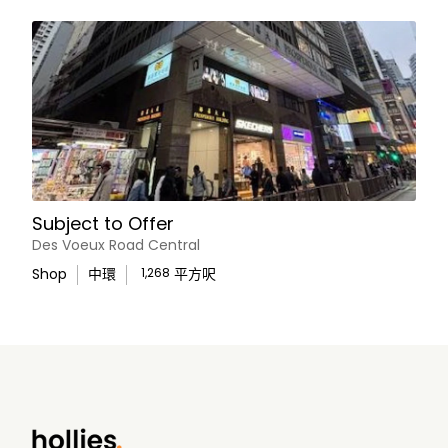
Subject to Offer
Des Voeux Road Central
Shop
中環
1,268
平方呎
WhatsApp Us