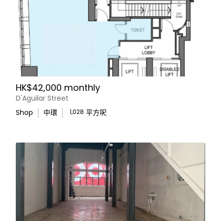
HK$42,000 monthly
D'Aguilar Street
Shop
中環
1,028
平方呎