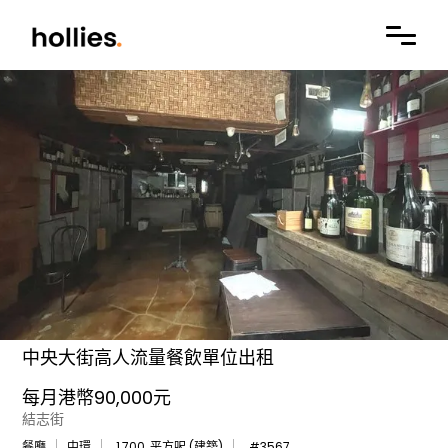
中央大街高人流量餐飲單位出租
每月港幣90,000元
結志街
餐廳
中環
1,700
平方呎 (建築)
#
3567