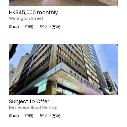
HK$45,000 monthly
Wellington Street
Shop
中環
640
平方呎
Subject to Offer
Des Voeux Road Central
Shop
中環
848
平方呎