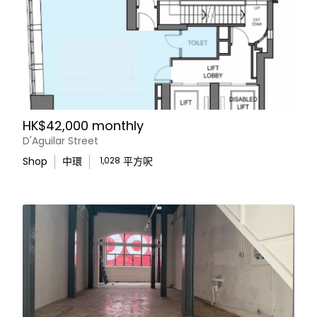
HK$42,000 monthly
D'Aguilar Street
Shop
中環
1,028
平方呎