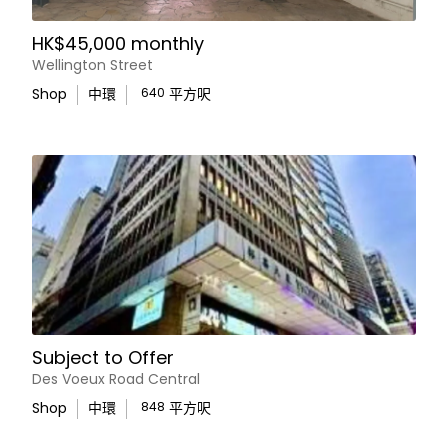
HK$45,000 monthly
Wellington Street
Shop
中環
640
平方呎
Subject to Offer
Des Voeux Road Central
Shop
中環
848
平方呎