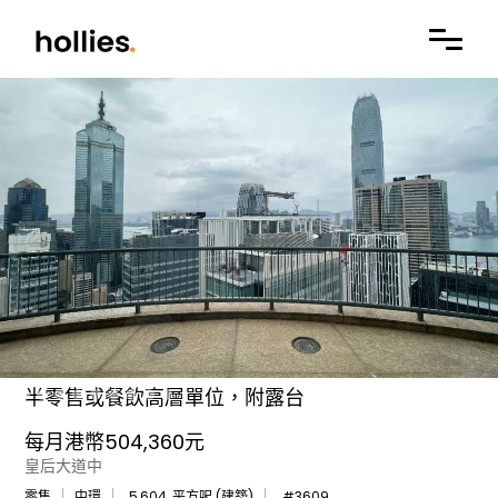
半零售或餐飲高層單位，附露台
每月港幣504,360元
皇后大道中
零售
中環
5,604
平方呎 (建築)
#
3609