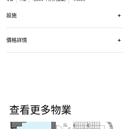
設施
Air
空調
價格詳情
Deck
Outdoor Space
租金價格 :
每月港幣504,360元
WC
洗手間
管理費用 :
每月港幣72,852元
SHelves
已裝修
政府厘印 :
每季港幣66,450元
water_Drop
供水
查看更多物業
propane_tank
Gas Supply