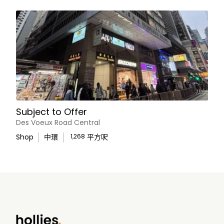
Subject to Offer
Des Voeux Road Central
Shop
中環
1,268
平方呎
WhatsApp Us