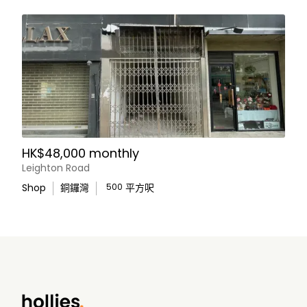
HK$48,000 monthly
Leighton Road
Shop
銅鑼灣
500
平方呎
WhatsApp Us