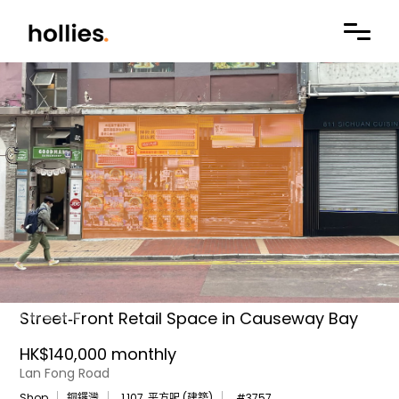
Street‑Front Retail Space in Causeway Bay
HK$140,000 monthly
Lan Fong Road
Shop
銅鑼灣
1,107
平方呎 (建築)
#
3757