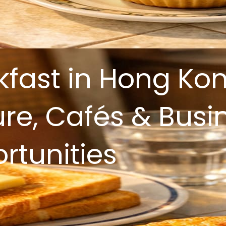
kfast in Hong Kon
ure, Cafés & Busi
rtunities