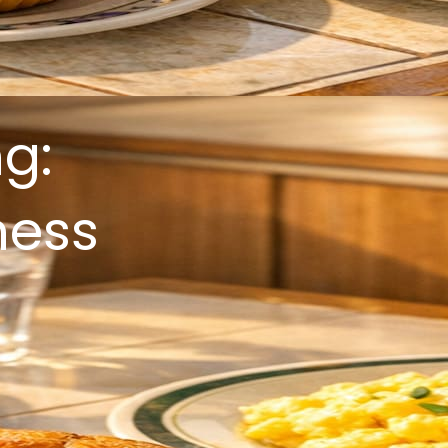
g:
ness