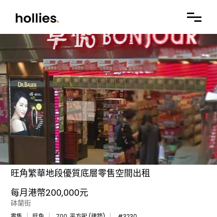
旺角繁華地段優質底層零售空間出租
每月港幣200,000元
砵蘭街
零售
旺角
700
平方呎 (建築)
#
3230