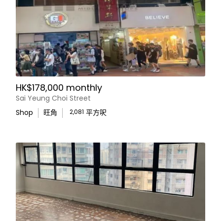
HK$178,000 monthly
Sai Yeung Choi Street
Shop
旺角
2,081
平方呎