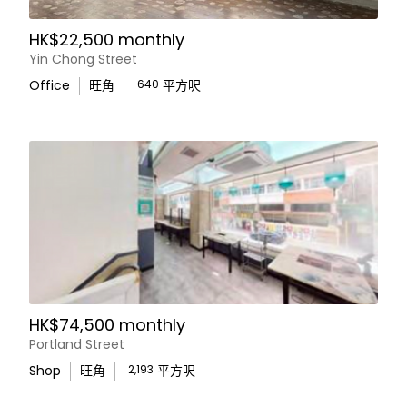
HK$22,500 monthly
Yin Chong Street
Office
旺角
640
平方呎
HK$74,500 monthly
Portland Street
Shop
旺角
2,193
平方呎